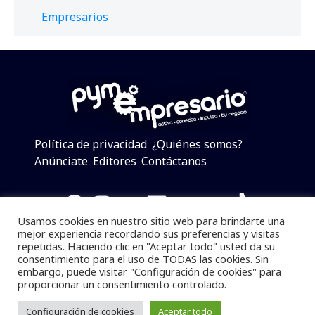
Empresarios
Política de privacidad
¿Quiénes somos?
Anúnciate
Editores
Contáctanos
Facebook
Instagram
Twitter
LinkedIn
Telegram
YouTube
TikTok
Usamos cookies en nuestro sitio web para brindarte una
mejor experiencia recordando sus preferencias y visitas
repetidas. Haciendo clic en "Aceptar todo" usted da su
consentimiento para el uso de TODAS las cookies. Sin
Pymempresario © 2025 Todos los derechos reservados.
embargo, puede visitar "Configuración de cookies" para
proporcionar un consentimiento controlado.
Se prohibe el uso de la información total o parcial sin
dar referencia a la fuente.
Configuración de cookies
Aceptar todo