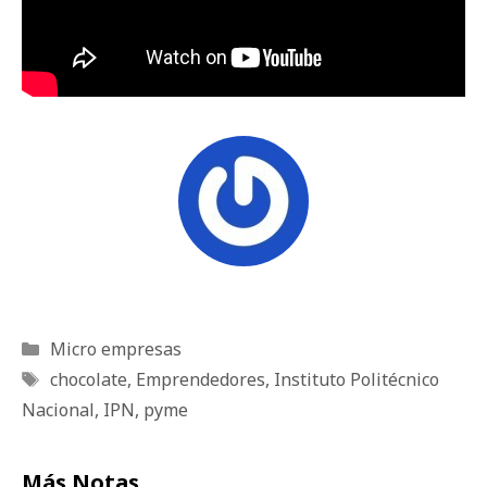
Categorías
Micro empresas
Etiquetas
chocolate
,
Emprendedores
,
Instituto Politécnico
Nacional
,
IPN
,
pyme
Más Notas