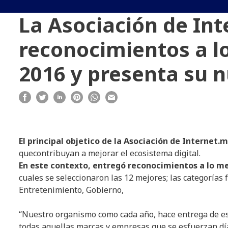
La Asociación de In
reconocimientos a lo
2016 y presenta su
El principal
objetico
de la
Asociación
de Internet.m
quecontribuyan a mejorar el ecosistema digital.
En
este
contexto
,
entregó
reconocimientos
a lo
me
cuales se seleccionaron las 12 mejores; las categorías
Entretenimiento, Gobierno,
“
Nuestro
organismo
como
cada
año
,
hace
entrega
de
e
todas
a
quellas
marcas
y
empresas
que se
esfuerzan
dí