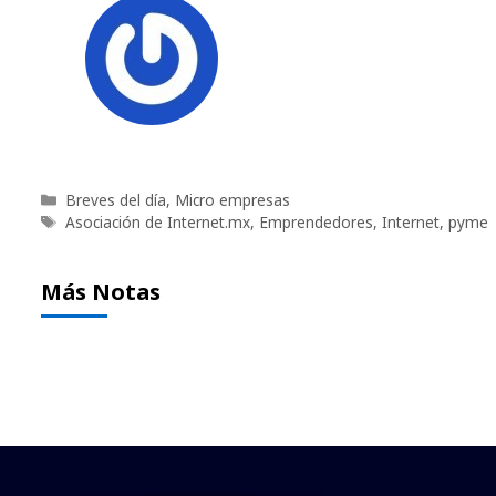
Categorías
Breves del día
,
Micro empresas
Etiquetas
Asociación de Internet.mx
,
Emprendedores
,
Internet
,
pyme
Más Notas