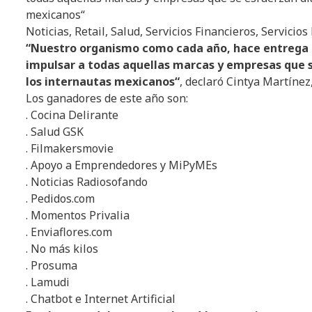
mexicanos
“
Noticias, Retail, Salud, Servicios Financieros, Servici
“
Nuestro
organismo
como
cada
año
,
hace
entrega
impulsar
a
todas
a
quellas
marcas
y
empresas
que 
los
internautas
mexicanos
“
, declaró Cintya Martínez
Los ganadores de este año son:
. Cocina Delirante
. Salud GSK
. Filmakersmovie
. Apoyo a Emprendedores y MiPyMEs
. Noticias Radiosofando
. Pedidos.com
. Momentos Privalia
. Enviaflores.com
. No más kilos
. Prosuma
. Lamudi
. Chatbot e Internet Artificial