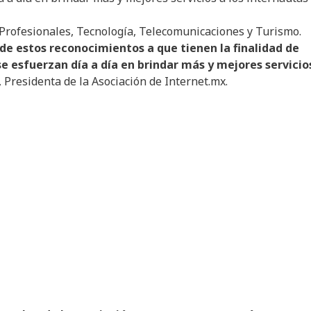
os Profesionales, Tecnología, Telecomunicaciones y Turismo.
de
estos
reconocimientos
a que
tienen
la
finalidad
de
se
esfuerzan
día
a
día
en
brindar
más
y
mejores
servicio
, Presidenta de la Asociación de Internet.mx.