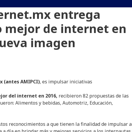
ternet.mx entrega
 mejor de internet en
 nueva imagen
x (antes AMIPCI)
, es impulsar iniciativas
jor
del internet
en
2016,
recibieron 82 propuestas de las
 fueron: Alimentos y bebidas, Automotriz, Educación,
stos
reconocimientos
a que
tienen
la
finalidad
de
impulsar
a
a
a
día
en
brindar
más
y
mejores
servicios
a
los
internautas