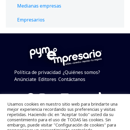
Medianas empresas
Empresarios
Política de privacidad
¿Quiénes somos?
Anúnciate
Editores
Contáctanos
Facebook
Instagram
Twitter
LinkedIn
Telegram
YouTube
TikTok
Usamos cookies en nuestro sitio web para brindarte una
mejor experiencia recordando sus preferencias y visitas
repetidas. Haciendo clic en "Aceptar todo" usted da su
consentimiento para el uso de TODAS las cookies. Sin
Pymempresario © 2025 Todos los derechos reservados.
embargo, puede visitar "Configuración de cookies" para