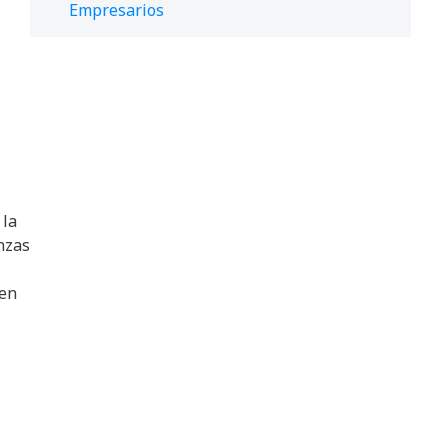
Empresarios
a
 la
nzas
 en