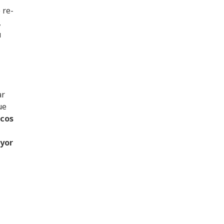
 re-
,
u
ar
ue
icos
yor