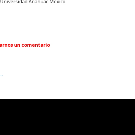
e Universidad Anáhuac México.
jarnos un comentario
…