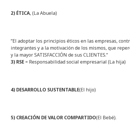
2) ÉTICA
, (La Abuela)
“
El
adoptar
los
principios
éticos
en
las
empresas
,
contr
integrantes
y a la
motivación
de
los
mismos
, que
reper
y la mayor SATISFACCIÓN de
sus
CLIENTES.
“
3) RSE
= Responsabilidad social empresarial (La hija)
4) DESARROLLO SUSTENTABLE
(El hijo)
5) CREACIÓN DE VALOR COMPARTIDO
(El Bebé).