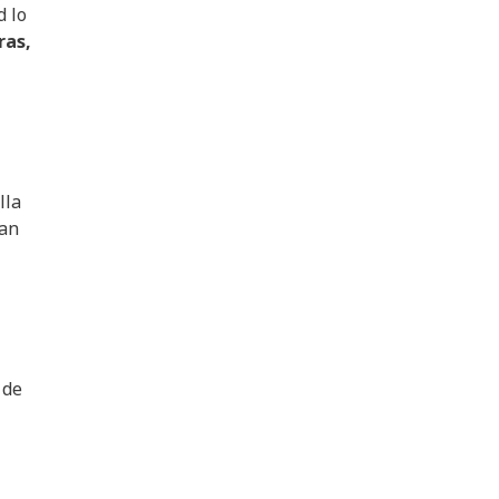
d lo
ras
,
lla
ñan
 de