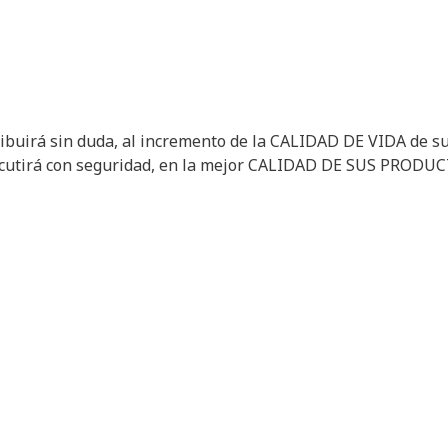
ibuirá
sin
duda
, al
incremento
de la CALIDAD DE VIDA de
s
cutirá
con
seguridad
,
en
la
mejor
CALIDAD DE SUS PRODU