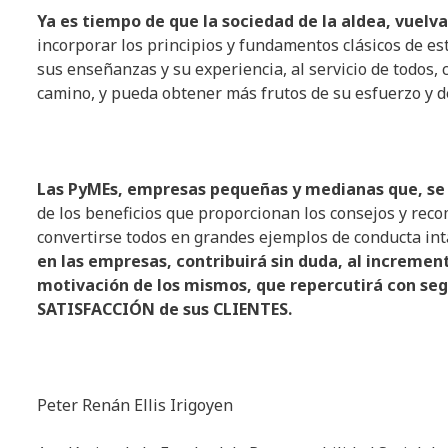
Ya
es
tiempo
de que la
sociedad
de la
aldea
,
vuelva
incorporar los principios y fundamentos clásicos de e
sus enseñanzas y su experiencia, al servicio de todos,
camino, y pueda obtener más frutos de su esfuerzo y de
Las
PyMEs
,
empresas
pequeñas
y
medianas
que, s
de los beneficios que proporcionan los consejos y re
convertirse todos en grandes ejemplos de conducta int
en
las
empresas
,
contribuirá
sin
duda
, al
incremen
motivación
de
los
mismos
, que
repercutirá
con
seg
SATISFACCIÓN de
sus
CLIENTES.
Peter Renán Ellis Irigoyen