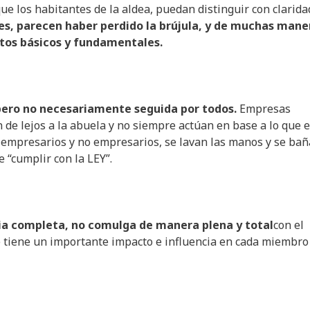
ue los habitantes de la aldea, puedan distinguir con clarida
es
,
parecen
haber
perdido
la
brújula
, y de
muchas
mane
tos
básicos
y
fundamentales
.
pero
no
necesariamente
seguida
por
todos
.
Empresas
 de lejos a la abuela y no siempre actúan en base a lo que e
 empresarios y no empresarios, se lavan las manos y se ba
 “cumplir con la LEY”.
ia
completa
, no
comulga
de
manera
plena y
total
con el
ue tiene un importante impacto e influencia en cada miembro