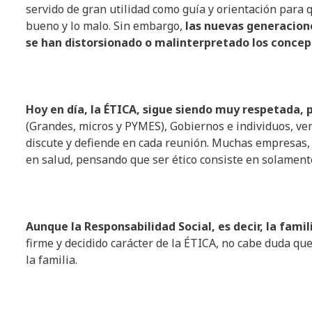
servido de gran utilidad como guía y orientación para q
bueno y lo malo. Sin embargo,
las
nuevas
generacion
se
han
distorsionado
o
malinterpretado
los
concep
Hoy
en
día
, la ÉTICA,
sigue
siendo
muy
respetada
,
(Grandes, micros y PYMES), Gobiernos e individuos, ven
discute y defiende en cada reunión. Muchas empresas,
en salud, pensando que ser ético consiste en solamente
Aunque
la
Responsabilidad
Social,
es
decir
, la
famil
firme y decidido carácter de la ÉTICA, no cabe duda q
la familia.