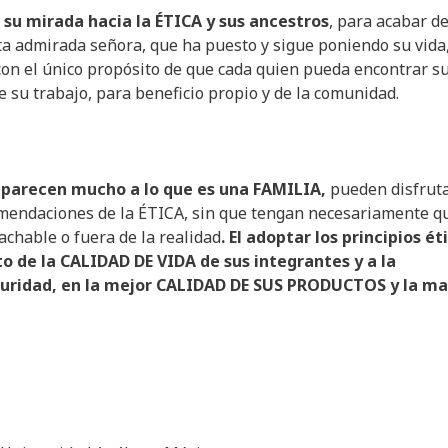
su
mirada
hacia
la ÉTICA y
sus
ancestros
, para acabar de
sta admirada señora, que ha puesto y sigue poniendo su vida
 con el único propósito de que cada quien pueda encontrar s
 su trabajo, para beneficio propio y de la comunidad.
e
parecen
mucho
a lo que
es
una
FAMILIA,
pueden disfrut
comendaciones de la ÉTICA, sin que tengan necesariamente q
achable o fuera de la realidad
. El
adoptar
los
principios
ét
to
de la CALIDAD DE VIDA de
sus
integrantes
y a la
uridad
,
en
la
mejor
CALIDAD DE SUS PRODUCTOS y la ma