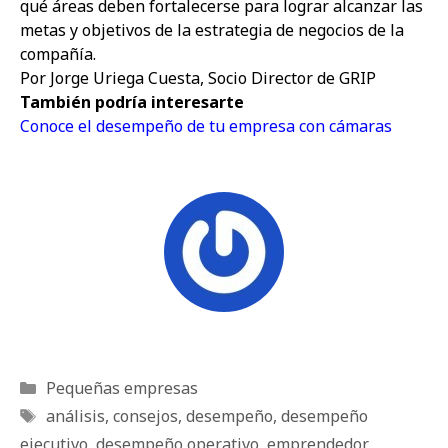
qué áreas deben fortalecerse para lograr alcanzar las
metas y objetivos de la estrategia de negocios de la
compañía.
Por Jorge Uriega Cuesta, Socio Director de GRIP
También podría interesarte
Conoce el desempeño de tu empresa con cámaras
Categorías
Pequeñas empresas
Etiquetas
análisis
,
consejos
,
desempeño
,
desempeño
ejecutivo
,
desempeño operativo
,
emprendedor
,