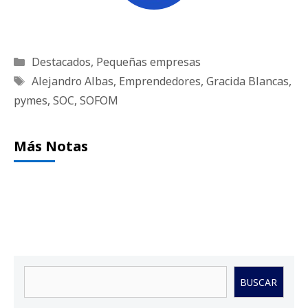
Categorías
Destacados
,
Pequeñas empresas
Etiquetas
Alejandro Albas
,
Emprendedores
,
Gracida Blancas
,
pymes
,
SOC
,
SOFOM
Más Notas
Buscar
BUSCAR