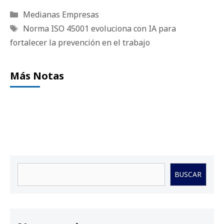
Categorías
Medianas Empresas
Etiquetas
Norma ISO 45001 evoluciona con IA para
fortalecer la prevención en el trabajo
Más Notas
Buscar
BUSCAR