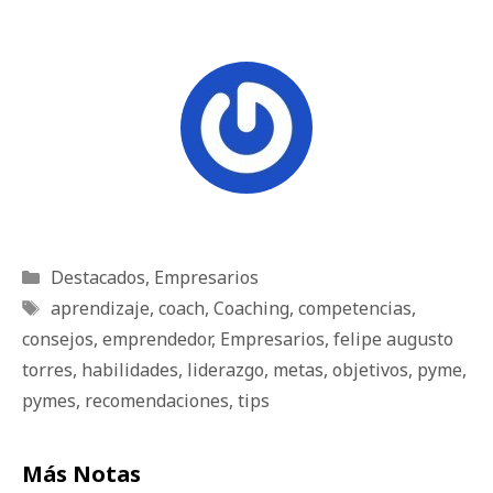
Categorías
Destacados
,
Empresarios
Etiquetas
aprendizaje
,
coach
,
Coaching
,
competencias
,
consejos
,
emprendedor
,
Empresarios
,
felipe augusto
torres
,
habilidades
,
liderazgo
,
metas
,
objetivos
,
pyme
,
pymes
,
recomendaciones
,
tips
Más Notas