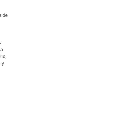
a de
s
da
io,
 y