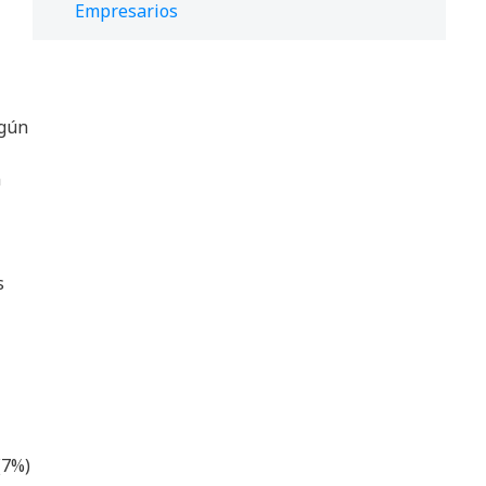
Empresarios
egún
n
s
(7%)