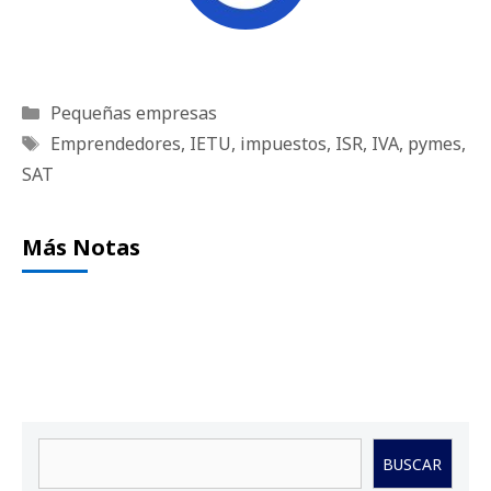
Categorías
Pequeñas empresas
Etiquetas
Emprendedores
,
IETU
,
impuestos
,
ISR
,
IVA
,
pymes
,
SAT
Más Notas
Buscar
BUSCAR