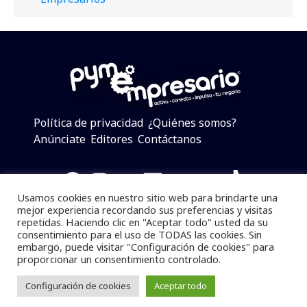
Política de privacidad
¿Quiénes somos?
Anúnciate
Editores
Contáctanos
Facebook
Instagram
Twitter
LinkedIn
Telegram
YouTube
TikTok
Usamos cookies en nuestro sitio web para brindarte una
mejor experiencia recordando sus preferencias y visitas
repetidas. Haciendo clic en "Aceptar todo" usted da su
consentimiento para el uso de TODAS las cookies. Sin
Pymempresario © 2025 Todos los derechos reservados.
embargo, puede visitar "Configuración de cookies" para
proporcionar un consentimiento controlado.
Se prohibe el uso de la información total o parcial sin
dar referencia a la fuente.
Configuración de cookies
Aceptar todo
Desarrollado por
yalla ya!