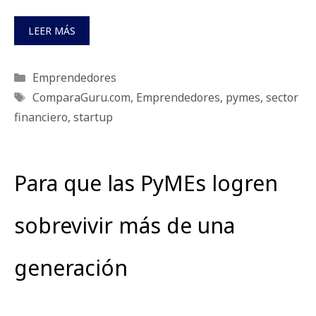
LEER MÁS
Categorías
Emprendedores
Etiquetas
ComparaGuru.com
,
Emprendedores
,
pymes
,
sector
financiero
,
startup
Para que las PyMEs logren
sobrevivir más de una
generación