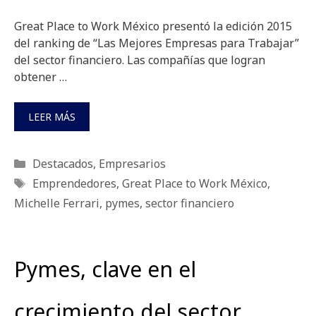
Great Place to Work México presentó la edición 2015
del ranking de “Las Mejores Empresas para Trabajar”
del sector financiero. Las compañías que logran
obtener …
LEER MÁS
Categorías
Destacados
,
Empresarios
Etiquetas
Emprendedores
,
Great Place to Work México
,
Michelle Ferrari
,
pymes
,
sector financiero
Pymes, clave en el
crecimiento del sector