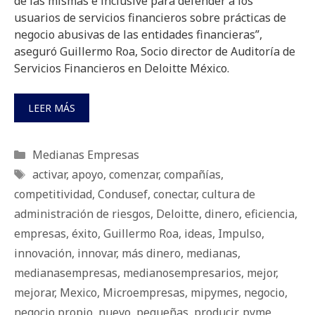
de las mismas e inclusive para defender a los
usuarios de servicios financieros sobre prácticas de
negocio abusivas de las entidades financieras”,
aseguró Guillermo Roa, Socio director de Auditoría de
Servicios Financieros en Deloitte México.
LEER MÁS
Categorías
Medianas Empresas
Etiquetas
activar
,
apoyo
,
comenzar
,
compañías
,
competitividad
,
Condusef
,
conectar
,
cultura de
administración de riesgos
,
Deloitte
,
dinero
,
eficiencia
,
empresas
,
éxito
,
Guillermo Roa
,
ideas
,
Impulso
,
innovación
,
innovar
,
más dinero
,
medianas
,
medianasempresas
,
medianosempresarios
,
mejor
,
mejorar
,
Mexico
,
Microempresas
,
mipymes
,
negocio
,
negocio propio
,
nuevo
,
pequeñas
,
producir
,
pyme
,