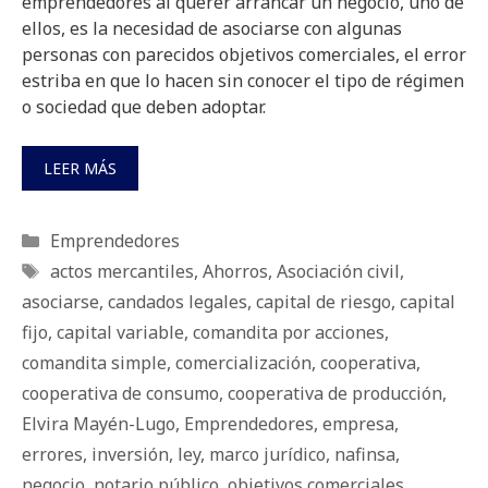
emprendedores al querer arrancar un negocio, uno de
ellos, es la necesidad de asociarse con algunas
personas con parecidos objetivos comerciales, el error
estriba en que lo hacen sin conocer el tipo de régimen
o sociedad que deben adoptar.
LEER MÁS
Categorías
Emprendedores
Etiquetas
actos mercantiles
,
Ahorros
,
Asociación civil
,
asociarse
,
candados legales
,
capital de riesgo
,
capital
fijo
,
capital variable
,
comandita por acciones
,
comandita simple
,
comercialización
,
cooperativa
,
cooperativa de consumo
,
cooperativa de producción
,
Elvira Mayén-Lugo
,
Emprendedores
,
empresa
,
errores
,
inversión
,
ley
,
marco jurídico
,
nafinsa
,
negocio
,
notario público
,
objetivos comerciales
,