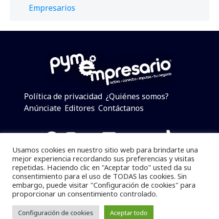
Empresarios
Política de privacidad
¿Quiénes somos?
Anúnciate
Editores
Contáctanos
Facebook
Instagram
Twitter
LinkedIn
Telegram
YouTube
TikTok
Usamos cookies en nuestro sitio web para brindarte una
mejor experiencia recordando sus preferencias y visitas
repetidas. Haciendo clic en "Aceptar todo" usted da su
consentimiento para el uso de TODAS las cookies. Sin
Pymempresario © 2025 Todos los derechos reservados.
embargo, puede visitar "Configuración de cookies" para
proporcionar un consentimiento controlado.
Se prohibe el uso de la información total o parcial sin
dar referencia a la fuente.
Configuración de cookies
Aceptar todo