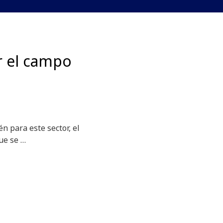
r el campo
n para este sector, el
que se …