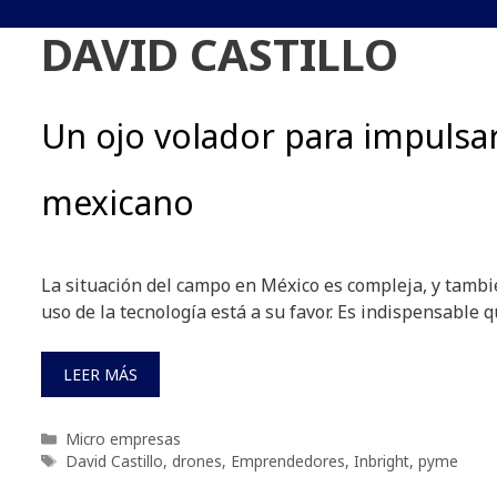
DAVID CASTILLO
Un ojo volador para impulsa
mexicano
La situación del campo en México es compleja, y tambié
uso de la tecnología está a su favor. Es indispensable 
LEER MÁS
Categorías
Micro empresas
Etiquetas
David Castillo
,
drones
,
Emprendedores
,
Inbright
,
pyme