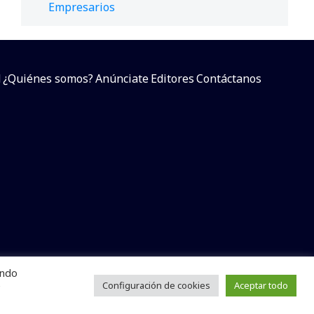
Empresarios
d
¿Quiénes somos?
Anúnciate
Editores
Contáctanos
endo
arcial sin dar referencia a la fuente.
e
Configuración de cookies
Aceptar todo