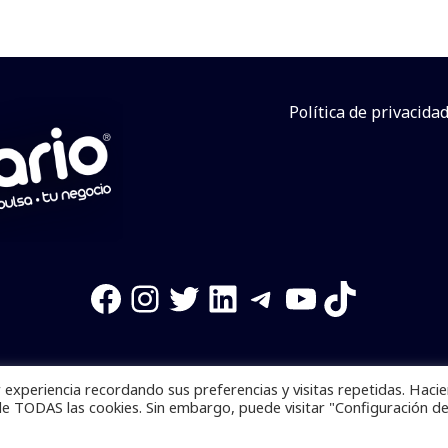
Política de privacida
Facebook
Instagram
Twitter
LinkedIn
Telegram
YouTube
TikTok
experiencia recordando sus preferencias y visitas repetidas. Haci
os reservados. Se prohibe el uso de la información total o p
de TODAS las cookies. Sin embargo, puede visitar "Configuración d
Desarrollado por
yalla ya!