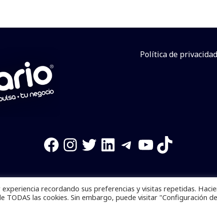
Política de privacida
Facebook
Instagram
Twitter
LinkedIn
Telegram
YouTube
TikTok
experiencia recordando sus preferencias y visitas repetidas. Haci
os reservados. Se prohibe el uso de la información total o p
de TODAS las cookies. Sin embargo, puede visitar "Configuración d
Desarrollado por
yalla ya!