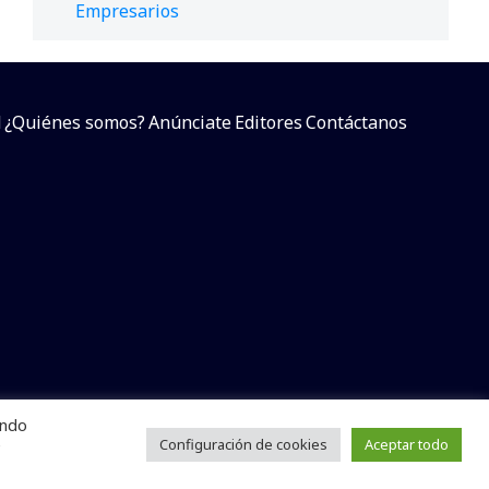
Empresarios
d
¿Quiénes somos?
Anúnciate
Editores
Contáctanos
endo
arcial sin dar referencia a la fuente.
e
Configuración de cookies
Aceptar todo