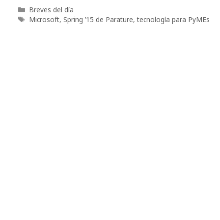
Categorías
Breves del día
Etiquetas
Microsoft
,
Spring ’15 de Parature
,
tecnología para PyMEs