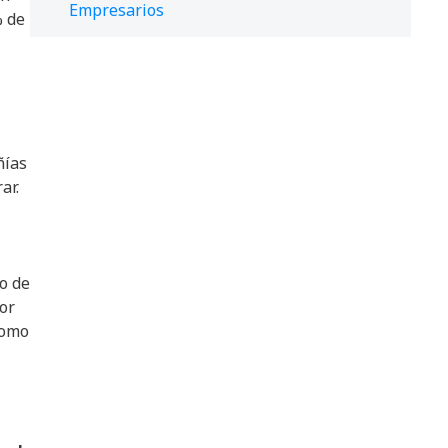
Empresarios
% de
ñías
ar.
so de
or
como