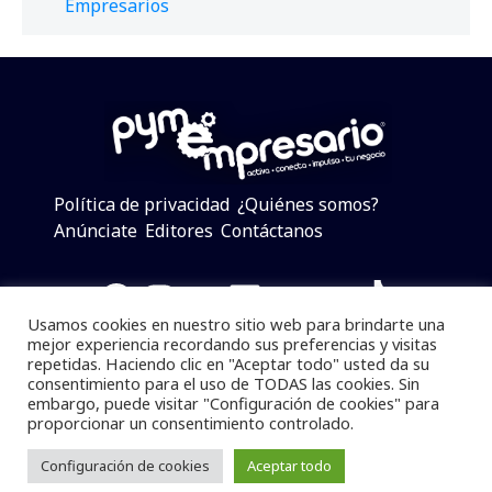
Empresarios
Política de privacidad
¿Quiénes somos?
Anúnciate
Editores
Contáctanos
Facebook
Instagram
Twitter
LinkedIn
Telegram
YouTube
TikTok
Usamos cookies en nuestro sitio web para brindarte una
mejor experiencia recordando sus preferencias y visitas
repetidas. Haciendo clic en "Aceptar todo" usted da su
consentimiento para el uso de TODAS las cookies. Sin
Pymempresario © 2025 Todos los derechos reservados.
embargo, puede visitar "Configuración de cookies" para
proporcionar un consentimiento controlado.
Se prohibe el uso de la información total o parcial sin
dar referencia a la fuente.
Configuración de cookies
Aceptar todo
Desarrollado por
yalla ya!