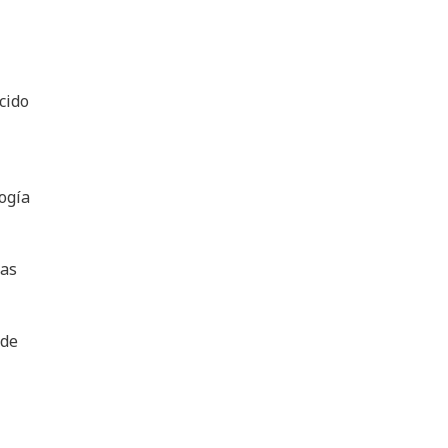
cido
ogía
das
 de