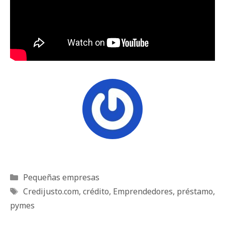
Categorías
Pequeñas empresas
Etiquetas
Credijusto.com
,
crédito
,
Emprendedores
,
préstamo
,
pymes