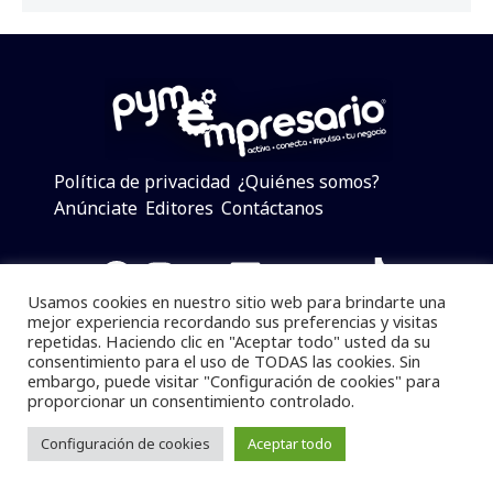
Política de privacidad
¿Quiénes somos?
Anúnciate
Editores
Contáctanos
Facebook
Instagram
Twitter
LinkedIn
Telegram
YouTube
TikTok
Usamos cookies en nuestro sitio web para brindarte una
mejor experiencia recordando sus preferencias y visitas
repetidas. Haciendo clic en "Aceptar todo" usted da su
consentimiento para el uso de TODAS las cookies. Sin
Pymempresario © 2025 Todos los derechos reservados.
embargo, puede visitar "Configuración de cookies" para
proporcionar un consentimiento controlado.
Se prohibe el uso de la información total o parcial sin
dar referencia a la fuente.
Configuración de cookies
Aceptar todo
Desarrollado por
yalla ya!