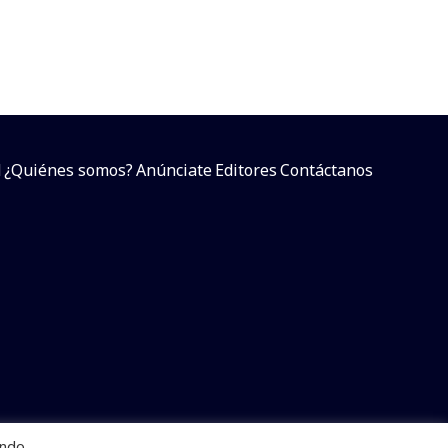
d
¿Quiénes somos?
Anúnciate
Editores
Contáctanos
endo