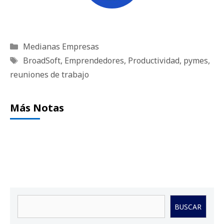
Categorías
Medianas Empresas
Etiquetas
BroadSoft
,
Emprendedores
,
Productividad
,
pymes
,
reuniones de trabajo
Más Notas
Buscar
BUSCAR