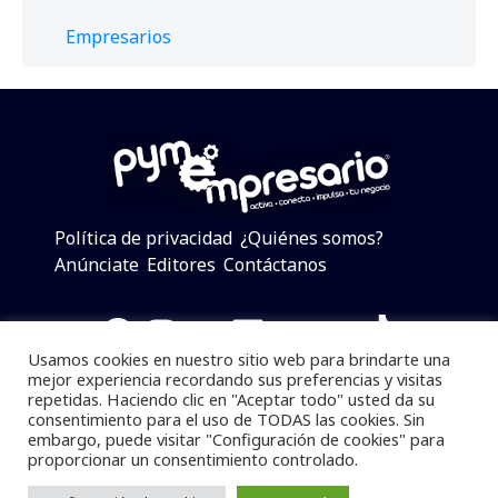
Empresarios
Política de privacidad
¿Quiénes somos?
Anúnciate
Editores
Contáctanos
Facebook
Instagram
Twitter
LinkedIn
Telegram
YouTube
TikTok
Usamos cookies en nuestro sitio web para brindarte una
mejor experiencia recordando sus preferencias y visitas
repetidas. Haciendo clic en "Aceptar todo" usted da su
consentimiento para el uso de TODAS las cookies. Sin
Pymempresario © 2025 Todos los derechos reservados.
embargo, puede visitar "Configuración de cookies" para
proporcionar un consentimiento controlado.
Se prohibe el uso de la información total o parcial sin
dar referencia a la fuente.