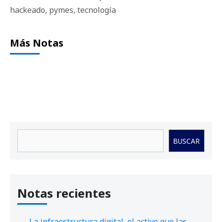
hackeado
,
pymes
,
tecnología
Más Notas
Buscar
BUSCAR
Notas recientes
La infraestructura digital, el activo que las