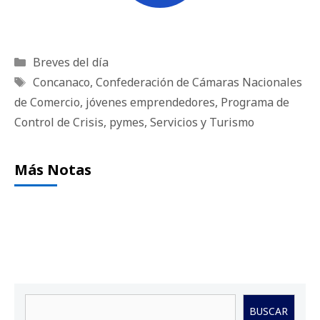
Categorías
Breves del día
Etiquetas
Concanaco
,
Confederación de Cámaras Nacionales
de Comercio
,
jóvenes emprendedores
,
Programa de
Control de Crisis
,
pymes
,
Servicios y Turismo
Más Notas
Buscar
BUSCAR