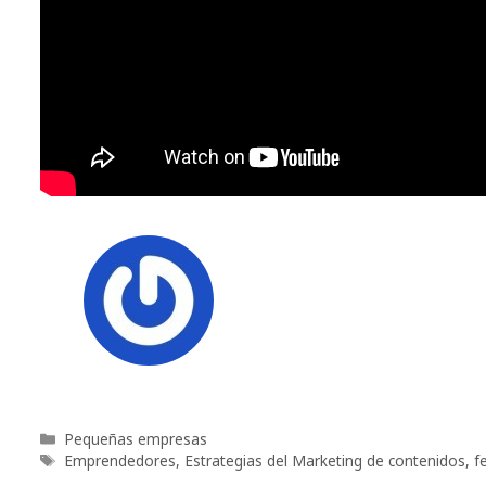
Categorías
Pequeñas empresas
Etiquetas
Emprendedores
,
Estrategias del Marketing de contenidos
,
f