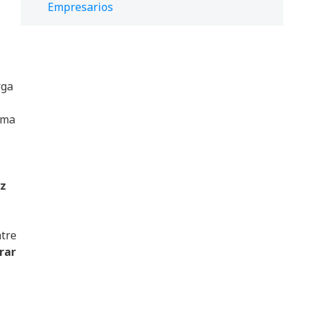
Empresarios
rga
ema
az
ntre
rar