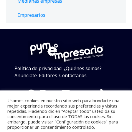
Medianas empresas
Empresarios
Política de privacidad
¿Quiénes somos?
Anúnciate
Editores
Contáctanos
Facebook
Instagram
Twitter
LinkedIn
Telegram
YouTube
TikTok
Usamos cookies en nuestro sitio web para brindarte una
mejor experiencia recordando sus preferencias y visitas
repetidas. Haciendo clic en "Aceptar todo" usted da su
consentimiento para el uso de TODAS las cookies. Sin
Pymempresario © 2025 Todos los derechos reservados.
embargo, puede visitar "Configuración de cookies" para
proporcionar un consentimiento controlado.
Se prohibe el uso de la información total o parcial sin