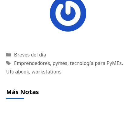
Categorías
Breves del día
Etiquetas
Emprendedores
,
pymes
,
tecnología para PyMEs
,
Ultrabook
,
workstations
Más Notas