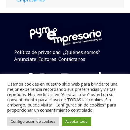
Política de privacidad
¿Quiénes somos?
Anúnciate
Editores
Contáctanos
Facebook
Instagram
Twitter
LinkedIn
Telegram
YouTube
TikTok
Usamos cookies en nuestro sitio web para brindarte una
mejor experiencia recordando sus preferencias y visitas
repetidas. Haciendo clic en "Aceptar todo" usted da su
consentimiento para el uso de TODAS las cookies. Sin
Pymempresario © 2025 Todos los derechos reservados.
embargo, puede visitar "Configuración de cookies" para
proporcionar un consentimiento controlado.
Se prohibe el uso de la información total o parcial sin
dar referencia a la fuente.
Configuración de cookies
Aceptar todo
Desarrollado por
yalla ya!