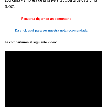
Economía y Empresa de la Universitat Oberta de Catalunya
(UOC).
Recuerda
dejarnos
un comentario
Da click aquí
para ver
nuestra
nota recomendada
Te
compartimos
el siguiente
vídeo: