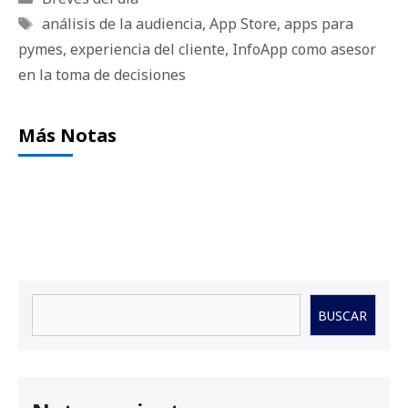
Etiquetas
análisis de la audiencia
,
App Store
,
apps para
pymes
,
experiencia del cliente
,
InfoApp como asesor
en la toma de decisiones
Más Notas
Buscar
BUSCAR