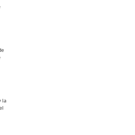
e
de
e
 la
el