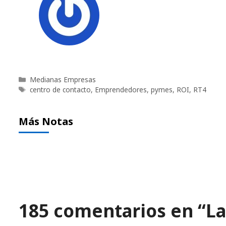
Categorías
Medianas Empresas
Etiquetas
centro de contacto
,
Emprendedores
,
pymes
,
ROI
,
RT4
Más Notas
185 comentarios en “La