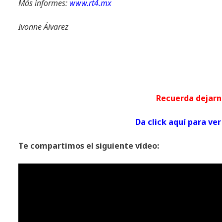
Más informes:
www.rt4.mx
Ivonne Álvarez
Recuerda dej
Da click aquí para 
Te compartimos el siguiente vídeo: