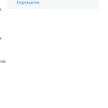
Empresarios
a
a
cias