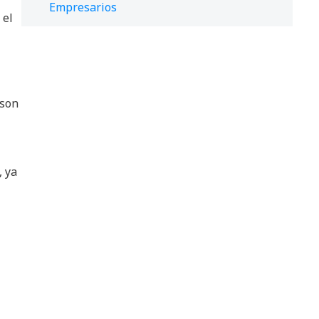
Empresarios
 el
 son
, ya