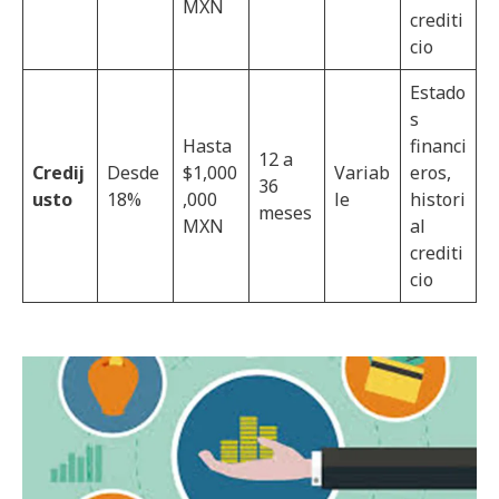
MXN
crediti
cio
Estado
s
Hasta
financi
12 a
Credij
Desde
$1,000
Variab
eros,
36
usto
18%
,000
le
histori
meses
MXN
al
crediti
cio