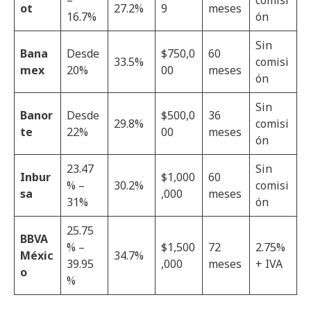
ot
27.2%
9
meses
16.7%
ón
Sin
Bana
Desde
$750,0
60
33.5%
comisi
mex
20%
00
meses
ón
Sin
Banor
Desde
$500,0
36
29.8%
comisi
te
22%
00
meses
ón
23.47
Sin
Inbur
$1,000
60
% –
30.2%
comisi
sa
,000
meses
31%
ón
25.75
BBVA
% –
$1,500
72
2.75%
Méxic
34.7%
39.95
,000
meses
+ IVA
o
%