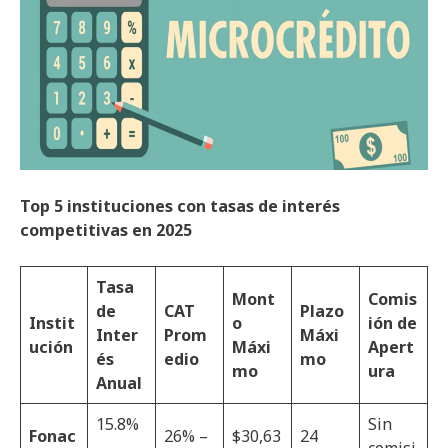
Top 5 instituciones con tasas de interés
competitivas en 2025
Tasa
Mont
Comis
de
CAT
Plazo
Instit
o
ión de
Inter
Prom
Máxi
ución
Máxi
Apert
és
edio
mo
mo
ura
Anual
15.8%
Sin
Fonac
26% –
$30,63
24
–
comisi