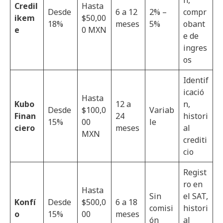
Credil
Hasta
Desde
6 a 12
2% –
compr
ikem
$50,00
18%
meses
5%
obant
e
0 MXN
e de
ingres
os
Identif
icació
Hasta
Kubo
12 a
n,
Desde
$100,0
Variab
Finan
24
histori
15%
00
le
ciero
meses
al
MXN
crediti
cio
Regist
ro en
Hasta
Sin
el SAT,
Konfí
Desde
$500,0
6 a 18
comisi
histori
o
15%
00
meses
ón
al