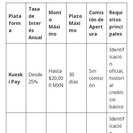
Tasa
Mont
Comis
Requi
Plata
de
Plazo
o
ión de
sitos
form
Inter
Máxi
Máxi
Apert
princi
a
és
mo
mo
ura
pales
Anual
Identif
icació
n
Hasta
Sin
oficial,
Kuesk
Desde
30
$20,00
comisi
histori
i Pay
25%
días
0 MXN
ón
al
crediti
cio
básico
Identif
icació
n,