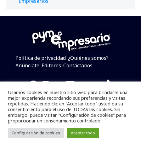
Empresarios
Política de privacidad
¿Quiénes somos?
Anúnciate
Editores
Contáctanos
Facebook
Instagram
Twitter
LinkedIn
Telegram
YouTube
TikTok
Usamos cookies en nuestro sitio web para brindarte una
mejor experiencia recordando sus preferencias y visitas
repetidas. Haciendo clic en "Aceptar todo" usted da su
consentimiento para el uso de TODAS las cookies. Sin
Pymempresario © 2025 Todos los derechos reservados.
embargo, puede visitar "Configuración de cookies" para
proporcionar un consentimiento controlado.
Se prohibe el uso de la información total o parcial sin
dar referencia a la fuente.
Configuración de cookies
Aceptar todo
Desarrollado por
yalla ya!