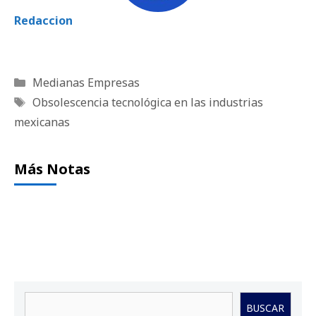
Redaccion
Categorías
Medianas Empresas
Etiquetas
Obsolescencia tecnológica en las industrias
mexicanas
Más Notas
Buscar
BUSCAR