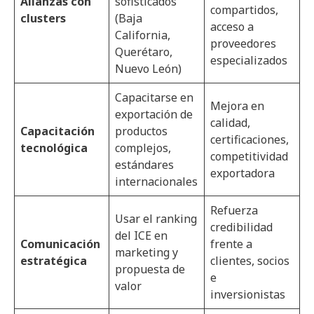
Alianzas con
sofisticados
compartidos,
clusters
(Baja
acceso a
California,
proveedores
Querétaro,
especializados
Nuevo León)
Capacitarse en
Mejora en
exportación de
calidad,
Capacitación
productos
certificaciones,
tecnológica
complejos,
competitividad
estándares
exportadora
internacionales
Refuerza
Usar el ranking
credibilidad
del ICE en
Comunicación
frente a
marketing y
estratégica
clientes, socios
propuesta de
e
valor
inversionistas