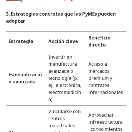
3. Estrategias concretas que las PyMEs pueden
adoptar
Beneficio
Estrategia
Acción clave
directo
Invertir en
manufactura
Acceso a
avanzada o
mercados
Especializació
tecnología (p.
premium y
n avanzada
ej., electrónica,
contratos
electromedicin
internacionales
a)
Vincularse con
Aprovechar
centros
infraestructura
industriales
, conocimientos