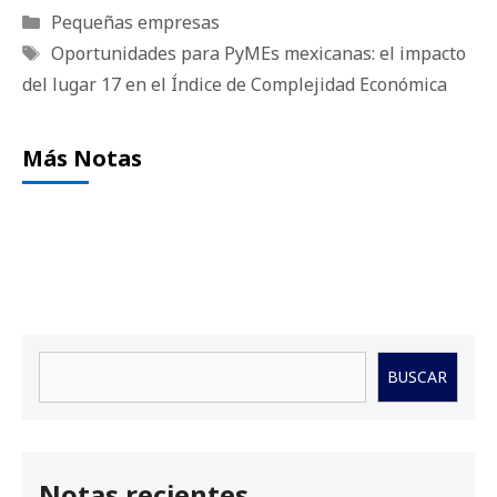
Categorías
Pequeñas empresas
Etiquetas
Oportunidades para PyMEs mexicanas: el impacto
del lugar 17 en el Índice de Complejidad Económica
Más Notas
Buscar
BUSCAR
Notas recientes