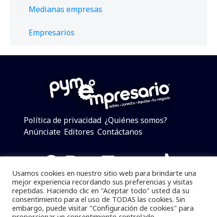
Medianas empresas
Empresarios
Política de privacidad
¿Quiénes somos?
Anúnciate
Editores
Contáctanos
Facebook
Instagram
Twitter
LinkedIn
Telegram
YouTube
TikTok
Usamos cookies en nuestro sitio web para brindarte una
mejor experiencia recordando sus preferencias y visitas
repetidas. Haciendo clic en "Aceptar todo" usted da su
consentimiento para el uso de TODAS las cookies. Sin
Pymempresario © 2025 Todos los derechos reservados.
embargo, puede visitar "Configuración de cookies" para
proporcionar un consentimiento controlado.