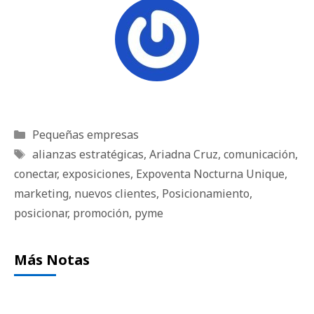
Categorías
Pequeñas empresas
Etiquetas
alianzas estratégicas
,
Ariadna Cruz
,
comunicación
,
conectar
,
exposiciones
,
Expoventa Nocturna Unique
,
marketing
,
nuevos clientes
,
Posicionamiento
,
posicionar
,
promoción
,
pyme
Más Notas