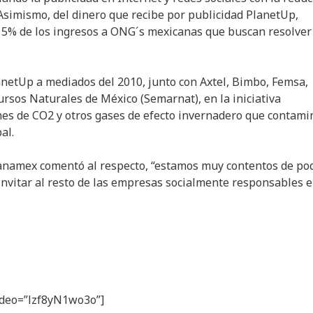
simismo, del dinero que recibe por publicidad PlanetUp,
l 5% de los ingresos a ONG´s mexicanas que buscan resolver
etUp a mediados del 2010, junto con Axtel, Bimbo, Femsa,
ursos Naturales de México (Semarnat), en la iniciativa
es de CO2 y otros gases de efecto invernadero que contam
al.
Banamex comentó al respecto, “estamos muy contentos de po
invitar al resto de las empresas socialmente responsables 
video=”lzf8yN1wo3o”]