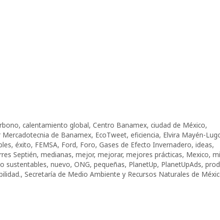
arbono
,
calentamiento global
,
Centro Banamex
,
ciudad de México
,
r Mercadotecnia de Banamex
,
EcoTweet
,
eficiencia
,
Elvira Mayén-Lug
bles
,
éxito
,
FEMSA
,
Ford
,
Foro
,
Gases de Efecto Invernadero
,
ideas
,
rres Septién
,
medianas
,
mejor
,
mejorar
,
mejores prácticas
,
Mexico
,
mi
o sustentables
,
nuevo
,
ONG
,
pequeñas
,
PlanetUp
,
PlanetUpAds
,
prod
ilidad.
,
Secretaría de Medio Ambiente y Recursos Naturales de Méxi