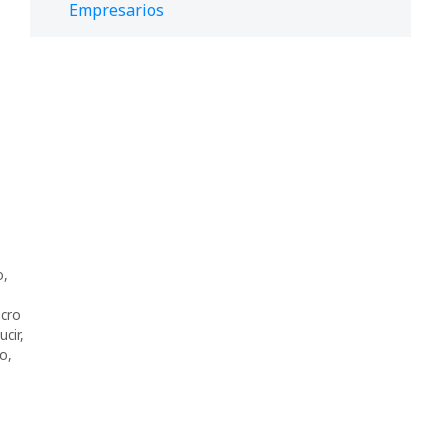
Empresarios
o
,
cro
ucir
,
co
,