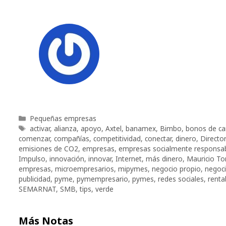
Categorías
Pequeñas empresas
Etiquetas
activar
,
alianza
,
apoyo
,
Axtel
,
banamex
,
Bimbo
,
bonos de c
comenzar
,
compañías
,
competitividad
,
conectar
,
dinero
,
Directo
emisiones de CO2
,
empresas
,
empresas socialmente responsa
Impulso
,
innovación
,
innovar
,
Internet
,
más dinero
,
Mauricio To
empresas
,
microempresarios
,
mipymes
,
negocio propio
,
negoci
publicidad
,
pyme
,
pymempresario
,
pymes
,
redes sociales
,
rentab
SEMARNAT
,
SMB
,
tips
,
verde
Más Notas