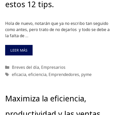
estos 12 tips.
Hola de nuevo, notarán que ya no escribo tan seguido
como antes, pero trato de no dejarlos y todo se debe a
la falta de …
LEER MÁS
Categorías
Breves del día
,
Empresarios
Etiquetas
eficacia
,
eficiencia
,
Emprendedores
,
pyme
Maximiza la eficiencia,
productividad y las ventas