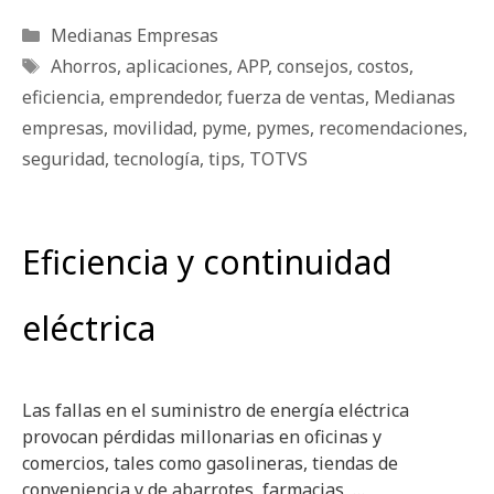
Categorías
Medianas Empresas
Etiquetas
Ahorros
,
aplicaciones
,
APP
,
consejos
,
costos
,
eficiencia
,
emprendedor
,
fuerza de ventas
,
Medianas
empresas
,
movilidad
,
pyme
,
pymes
,
recomendaciones
,
seguridad
,
tecnología
,
tips
,
TOTVS
Eficiencia y continuidad
eléctrica
Las fallas en el suministro de energía eléctrica
provocan pérdidas millonarias en oficinas y
comercios, tales como gasolineras, tiendas de
conveniencia y de abarrotes, farmacias, …