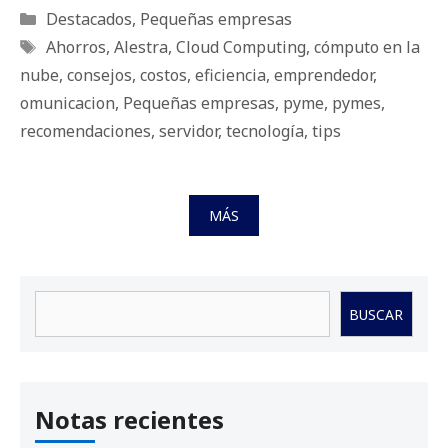
Categorías
Destacados
,
Pequeñas empresas
Etiquetas
Ahorros
,
Alestra
,
Cloud Computing
,
cómputo en la
nube
,
consejos
,
costos
,
eficiencia
,
emprendedor
,
omunicacion
,
Pequeñas empresas
,
pyme
,
pymes
,
recomendaciones
,
servidor
,
tecnología
,
tips
MÁS
Buscar
BUSCAR
Notas recientes