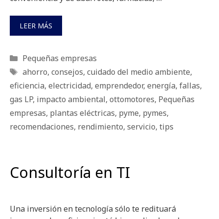
LEER MÁS
Categorías
Pequeñas empresas
Etiquetas
ahorro
,
consejos
,
cuidado del medio ambiente
,
eficiencia
,
electricidad
,
emprendedor
,
energía
,
fallas
,
gas LP
,
impacto ambiental
,
ottomotores
,
Pequeñas
empresas
,
plantas eléctricas
,
pyme
,
pymes
,
recomendaciones
,
rendimiento
,
servicio
,
tips
Consultoría en TI
Una inversión en tecnología sólo te redituará