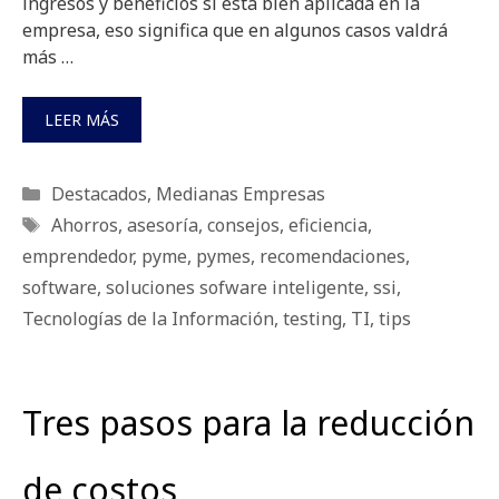
ingresos y beneficios si está bien aplicada en la
empresa, eso significa que en algunos casos valdrá
más …
LEER MÁS
Categorías
Destacados
,
Medianas Empresas
Etiquetas
Ahorros
,
asesoría
,
consejos
,
eficiencia
,
emprendedor
,
pyme
,
pymes
,
recomendaciones
,
software
,
soluciones sofware inteligente
,
ssi
,
Tecnologías de la Información
,
testing
,
TI
,
tips
Tres pasos para la reducción
de costos