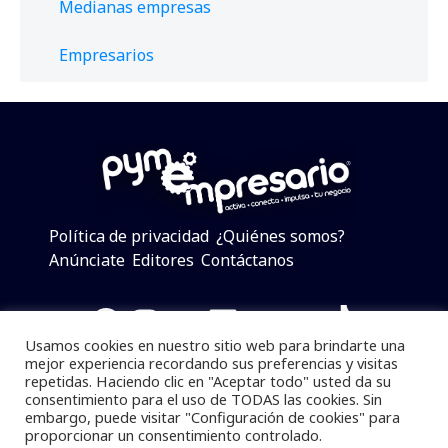
Medianas empresas
Empresarios
Política de privacidad
¿Quiénes somos?
Anúnciate
Editores
Contáctanos
Facebook
Instagram
Twitter
LinkedIn
Telegram
YouTube
TikTok
Usamos cookies en nuestro sitio web para brindarte una
mejor experiencia recordando sus preferencias y visitas
repetidas. Haciendo clic en "Aceptar todo" usted da su
consentimiento para el uso de TODAS las cookies. Sin
Pymempresario © 2025 Todos los derechos reservados.
embargo, puede visitar "Configuración de cookies" para
proporcionar un consentimiento controlado.
Se prohibe el uso de la información total o parcial sin