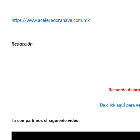
https://www.aceleradoranave.com.mx
Redacción
R
ecuerda
dejar
Da click aquí
para ve
Te
compartimos
el siguiente
vídeo: