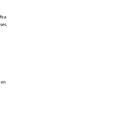
fica
ses,
 en