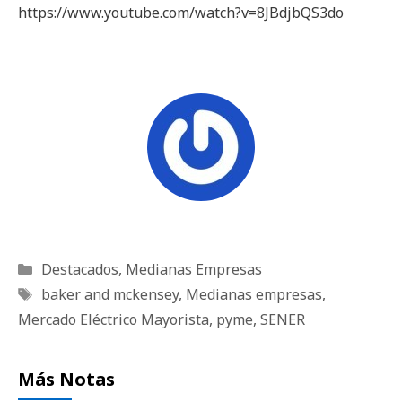
https://www.youtube.com/watch?v=8JBdjbQS3do
Categorías
Destacados
,
Medianas Empresas
Etiquetas
baker and mckensey
,
Medianas empresas
,
Mercado Eléctrico Mayorista
,
pyme
,
SENER
Más Notas