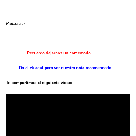
Redacción
Recuerda
dejarnos
un comentario
Da click aquí
para ver
nuestra
nota recomendada
Te
compartimos
el siguiente
vídeo: