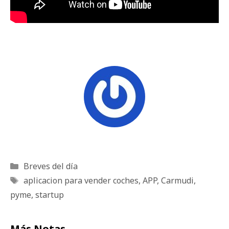
Categorías
Breves del día
Etiquetas
aplicacion para vender coches
,
APP
,
Carmudi
,
pyme
,
startup
Más Notas