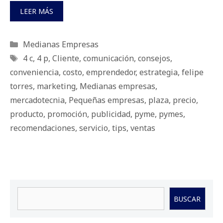
LEER MÁS
Categorías
Medianas Empresas
Etiquetas
4 c
,
4 p
,
Cliente
,
comunicación
,
consejos
,
conveniencia
,
costo
,
emprendedor
,
estrategia
,
felipe
torres
,
marketing
,
Medianas empresas
,
mercadotecnia
,
Pequeñas empresas
,
plaza
,
precio
,
producto
,
promoción
,
publicidad
,
pyme
,
pymes
,
recomendaciones
,
servicio
,
tips
,
ventas
Buscar
BUSCAR