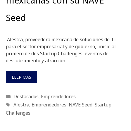
mexicanas con su NAVE
Seed
Alestra, proveedora mexicana de soluciones de TI
para el sector empresarial y de gobierno, inició al
primero de dos Startup Challenges, eventos de
descubrimiento y atracción …
LEER MÁS
Categorías
Destacados
,
Emprendedores
Etiquetas
Alestra
,
Emprendedores
,
NAVE Seed
,
Startup
Challenges