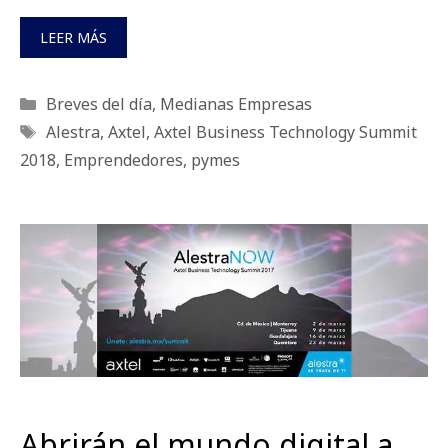
LEER MÁS
Categorías
Breves del día
,
Medianas Empresas
Etiquetas
Alestra
,
Axtel
,
Axtel Business Technology Summit
2018
,
Emprendedores
,
pymes
Abrirán el mundo digital a