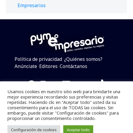
Empresarios
Política de privacidad
¿Quiénes somos?
Anúnciate
Editores
Contáctanos
Facebook
Instagram
Twitter
LinkedIn
Telegram
YouTube
TikTok
Usamos cookies en nuestro sitio web para brindarte una
mejor experiencia recordando sus preferencias y visitas
repetidas. Haciendo clic en "Aceptar todo" usted da su
consentimiento para el uso de TODAS las cookies. Sin
Pymempresario © 2025 Todos los derechos reservados.
embargo, puede visitar "Configuración de cookies" para
proporcionar un consentimiento controlado.
Se prohibe el uso de la información total o parcial sin
dar referencia a la fuente.
Configuración de cookies
Aceptar todo