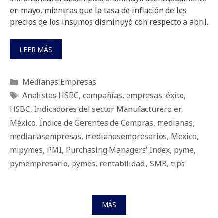
en mayo, mientras que la tasa de inflación de los
precios de los insumos disminuyó con respecto a abril.
LEER MÁS
Categorías
Medianas Empresas
Etiquetas
Analistas HSBC
,
compañías
,
empresas
,
éxito
,
HSBC
,
Indicadores del sector Manufacturero en
México
,
Índice de Gerentes de Compras
,
medianas
,
medianasempresas
,
medianosempresarios
,
Mexico
,
mipymes
,
PMI
,
Purchasing Managers’ Index
,
pyme
,
pymempresario
,
pymes
,
rentabilidad.
,
SMB
,
tips
MÁS