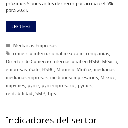
próximos 5 años antes de crecer por arriba del 6%
para 2021.
LEER MÁS
Categorías
Medianas Empresas
Etiquetas
comercio internacional mexicano
,
compañías
,
Director de Comercio Internacional en HSBC México
,
empresas
,
éxito
,
HSBC
,
Mauricio Muñoz
,
medianas
,
medianasempresas
,
medianosempresarios
,
Mexico
,
mipymes
,
pyme
,
pymempresario
,
pymes
,
rentabilidad.
,
SMB
,
tips
Indicadores del sector