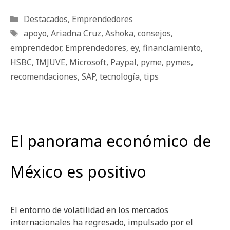
Categorías
Destacados
,
Emprendedores
Etiquetas
apoyo
,
Ariadna Cruz
,
Ashoka
,
consejos
,
emprendedor
,
Emprendedores
,
ey
,
financiamiento
,
HSBC
,
IMJUVE
,
Microsoft
,
Paypal
,
pyme
,
pymes
,
recomendaciones
,
SAP
,
tecnología
,
tips
El panorama económico de
México es positivo
El entorno de volatilidad en los mercados
internacionales ha regresado, impulsado por el