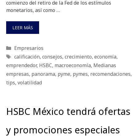
comienzo del retiro de la Fed de los estímulos
monetarios, así como …
LEER MÁS
Categorías
Empresarios
Etiquetas
calificación
,
consejos
,
crecimiento
,
economía
,
emprendedor
,
HSBC
,
macroeconomía
,
Medianas
empresas
,
panorama
,
pyme
,
pymes
,
recomendaciones
,
tips
,
volatilidad
HSBC México tendrá ofertas
y promociones especiales