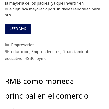
la mayoría de los padres, ya que invertir en
ella significa mayores oportunidades laborales para
sus …
LEER MÁS
Categorías
Empresarios
Etiquetas
educación
,
Emprendedores
,
Financiamiento
educativo
,
HSBC
,
pyme
RMB como moneda
principal en el comercio