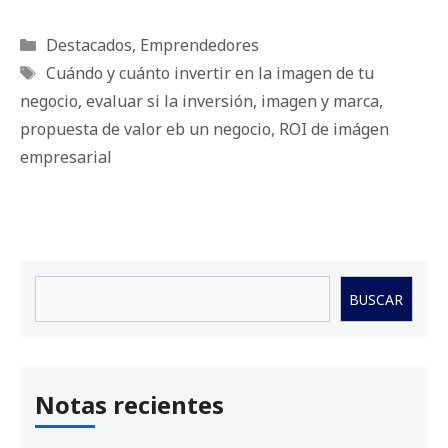
Categorías
Destacados
,
Emprendedores
Etiquetas
Cuándo y cuánto invertir en la imagen de tu
negocio
,
evaluar si la inversión
,
imagen y marca
,
propuesta de valor eb un negocio
,
ROI de imágen
empresarial
Buscar
BUSCAR
Notas recientes