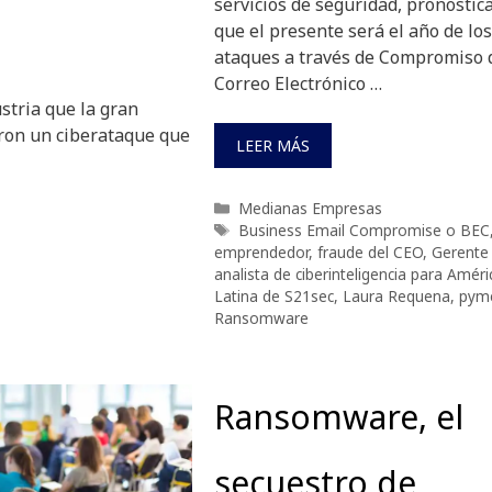
servicios de seguridad, pronostic
que el presente será el año de los
ataques a través de Compromiso 
Correo Electrónico …
stria que la gran
eron un ciberataque que
LEER MÁS
Categorías
Medianas Empresas
Etiquetas
Business Email Compromise o BEC
emprendedor
,
fraude del CEO
,
Gerente
analista de ciberinteligencia para Améri
Latina de S21sec
,
Laura Requena
,
pym
Ransomware
Ransomware, el
secuestro de