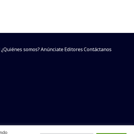
d
¿Quiénes somos?
Anúnciate
Editores
Contáctanos
endo
arcial sin dar referencia a la fuente.