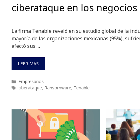
ciberataque en los negocios
La firma Tenable reveló en su estudio global de la indu
mayoría de las organizaciones mexicanas (95%), sufri
afectó sus …
LEER MÁS
Categorías
Empresarios
Etiquetas
ciberataque
,
Ransomware
,
Tenable