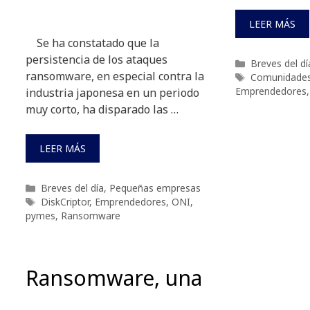
LEER MÁS
Se ha constatado que la
persistencia de los ataques
Categorías
Breves del dí
ransomware, en especial contra la
Etiquetas
Comunidades
Emprendedores
industria japonesa en un periodo
muy corto, ha disparado las …
LEER MÁS
Categorías
Breves del día
,
Pequeñas empresas
Etiquetas
DiskCriptor
,
Emprendedores
,
ONI
,
pymes
,
Ransomware
Ransomware, una