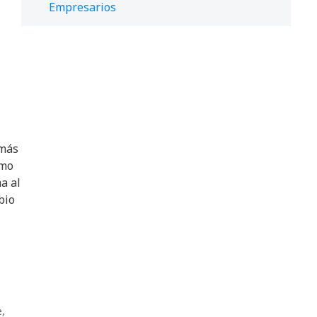
Empresarios
te
emás
omo
a al
bio
e
,