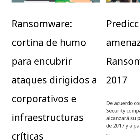
Ransomware:
Predicc
cortina de humo
amenaz
para encubrir
Ranso
ataques dirigidos a
2017
corporativos e
De acuerdo con
Security comp
infraestructuras
alcanzará su 
de 2017 y a pa
críticas
…