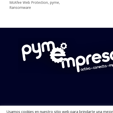
McAfee Web Protection
,
pyme
,
Ransomware
Usamos cookies en nuestro sitio web para brindarte una mejor 
Pymempresario © 2025 Todos los derech