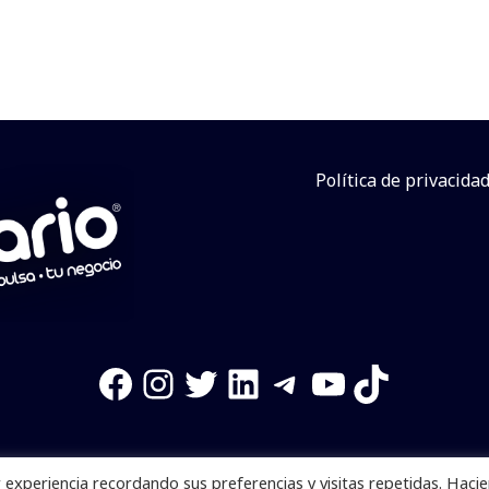
Política de privacida
Facebook
Instagram
Twitter
LinkedIn
Telegram
YouTube
TikTok
experiencia recordando sus preferencias y visitas repetidas. Haci
os reservados. Se prohibe el uso de la información total o p