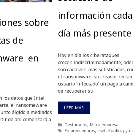
información cada
iones sobre
día más presen
as de
Hoy en día los ciberataques
mware en
crecen indiscriminadamente, ad
son cada vez más sofisticados, c
el ransomware, su creador reclam
usuario ‘infectado’ un pago a cam
de recuperar su …
 los datos que Intel
arte, el ransomeware
LEER MÁS
punto álgido a mediados
rtir de ahí comenzará a
Categorías
Destacados
,
Micro empresas
Etiquetas
Emprendedores
,
eset
,
Konfío
,
pym