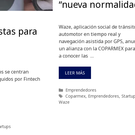
“nueva normalida
Waze, aplicación social de tránsit
stas para
automotor en tiempo real y
navegación asistida por GPS, anu
un alianza con la COPARMEX para
a conocer las …
ps se centran
LEER MÁS
guidos por Fintech
Categorías
Emprendedores
Etiquetas
Coparmex
,
Emprendedores
,
Startu
Waze
artups