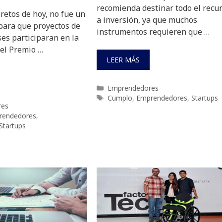
recomienda destinar todo el recu
 retos de hoy, no fue un
a inversión, ya que muchos
ara que proyectos de
instrumentos requieren que …
es participaran en la
del Premio …
LEER MÁS
Categorías
Emprendedores
Etiquetas
Cumplo
,
Emprendedores
,
Startups
res
rendedores
,
Startups