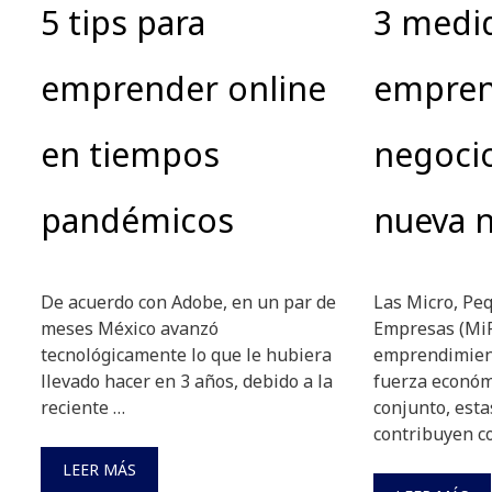
5 tips para
3 medi
emprender online
empren
en tiempos
negocio
pandémicos
nueva 
De acuerdo con Adobe, en un par de
Las Micro, Pe
meses México avanzó
Empresas (MiP
tecnológicamente lo que le hubiera
emprendimien
llevado hacer en 3 años, debido a la
fuerza económ
reciente …
conjunto, esta
contribuyen c
LEER MÁS