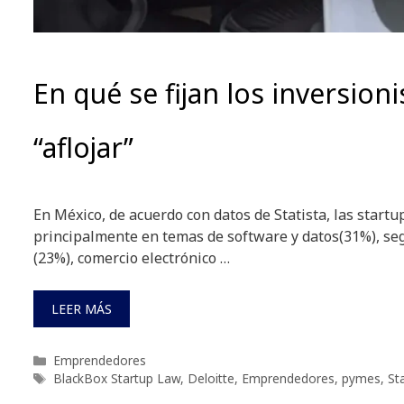
En qué se fijan los inversioni
“aflojar”
En México, de acuerdo con datos de Statista, las startu
principalmente en temas de software y datos(31%), se
(23%), comercio electrónico …
LEER MÁS
Categorías
Emprendedores
Etiquetas
BlackBox Startup Law
,
Deloitte
,
Emprendedores
,
pymes
,
St