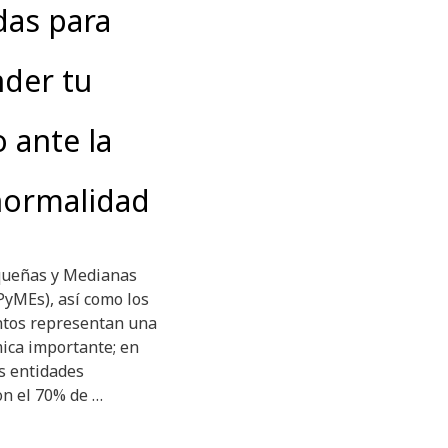
das para
der tu
 ante la
normalidad
queñas y Medianas
yMEs), así como los
tos representan una
ica importante; en
s entidades
on el 70% de …