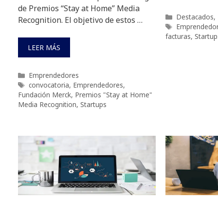
de Premios “Stay at Home” Media
Categorías
Destacados
,
Recognition. El objetivo de estos …
Etiquetas
Emprendedo
facturas
,
Startup
LEER MÁS
Categorías
Emprendedores
Etiquetas
convocatoria
,
Emprendedores
,
Fundación Merck
,
Premios "Stay at Home"
Media Recognition
,
Startups