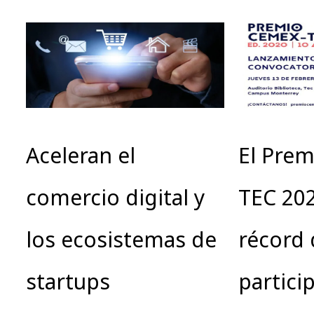
Aceleran el
El Pre
comercio digital y
TEC 202
los ecosistemas de
récord 
startups
partici