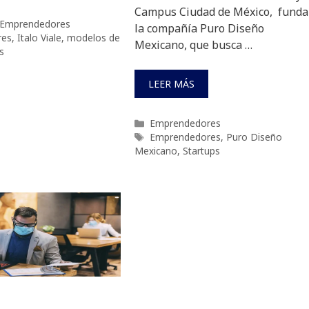
Campus Ciudad de México, funda
Emprendedores
la compañía Puro Diseño
res
,
Italo Viale
,
modelos de
Mexicano, que busca …
s
LEER MÁS
Categorías
Emprendedores
Etiquetas
Emprendedores
,
Puro Diseño
Mexicano
,
Startups